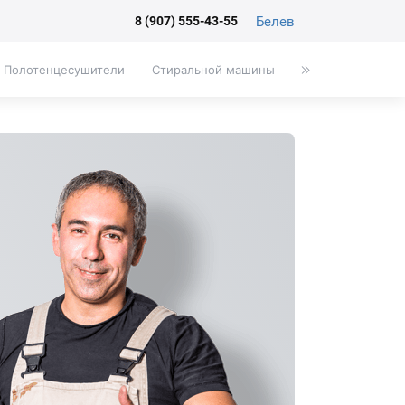
Белев
8 (907) 555-43-55
Полотенцесушители
Стиральной машины
Писсуары
Эк