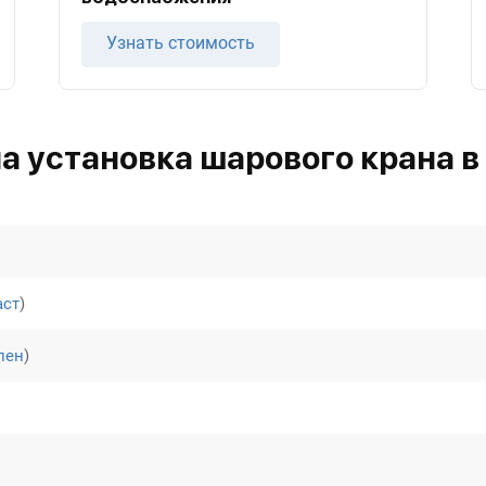
Узнать стоимость
а установка шарового крана в
аст
)
лен
)