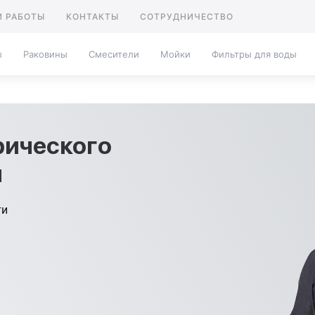
 РАБОТЫ
КОНТАКТЫ
СОТРУДНИЧЕСТВО
ы
Раковины
Смесители
Мойки
Фильтры для воды
рического
я
ти