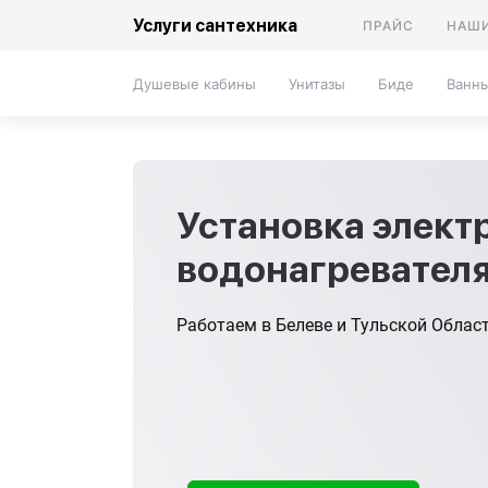
Услуги сантехника
ПРАЙС
НАШИ
Душевые кабины
Унитазы
Биде
Ванн
Установка элект
водонагревател
Работаем в Белеве и Тульской Облас