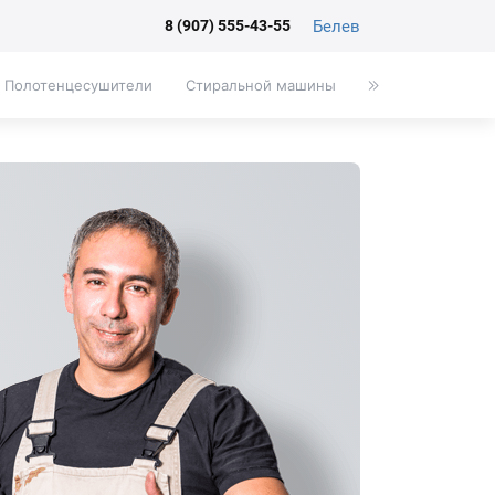
Белев
8 (907) 555-43-55
Полотенцесушители
Стиральной машины
Писсуары
Эк